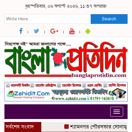
বৃহস্পতিবার, ০৬ অগাস্ট ২০২৬, ১১:৩৭ অপরাহ্ন
Search
Toggle
navigat
সর্বশেষ সংবাদ
শ্যামনগর পৌরসভার সোনামুগারি