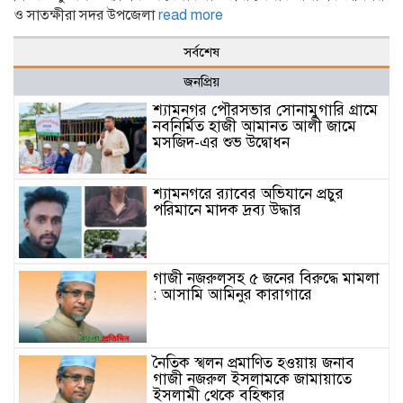
ও সাতক্ষীরা সদর উপজেলা
read more
সর্বশেষ
জনপ্রিয়
শ্যামনগর পৌরসভার সোনামুগারি গ্রামে
নবনির্মিত হাজী আমানত আলী জামে
মসজিদ-এর শুভ উদ্বোধন
শ্যামনগরে র‍্যাবের অভিযানে প্রচুর
পরিমানে মাদক দ্রব্য উদ্ধার
গাজী নজরুলসহ ৫ জনের বিরুদ্ধে মামলা
: আসামি আমিনুর কারাগারে
নৈতিক স্খলন প্রমাণিত হওয়ায় জনাব
গাজী নজরুল ইসলামকে জামায়াতে
ইসলামী থেকে বহিষ্কার