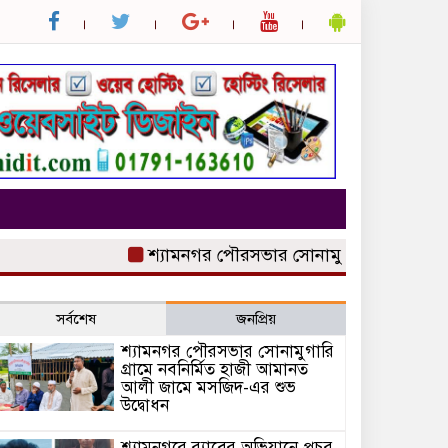
শ্যামনগর পৌরসভার সোনামুগারি গ্রামে নবনির্
সর্বশেষ
জনপ্রিয়
শ্যামনগর পৌরসভার সোনামুগারি
গ্রামে নবনির্মিত হাজী আমানত
আলী জামে মসজিদ-এর শুভ
উদ্বোধন
শ্যামনগরে র‍্যাবের অভিযানে প্রচুর