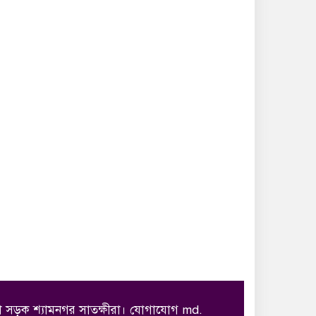
োদ্ধা সড়ক শ্যামনগর সাতক্ষীরা। যোগাযোগ md.