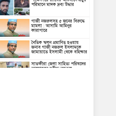
পরিমানে মাদক দ্রব্য উদ্ধার
গাজী নজরুলসহ ৫ জনের বিরুদ্ধে
মামলা : আসামি আমিনুর
কারাগারে
নৈতিক স্খলন প্রমাণিত হওয়ায়
জনাব গাজী নজরুল ইসলামকে
জামায়াতে ইসলামী থেকে বহিষ্কার
সাতক্ষীরা জেলা সাহিত্য পরিষদের
আয়োজনে রবীন্দ্র-নজরুল
জন্মজয়ন্তী উৎসব পালন
শ্যামনগরের খানপুরে
মাদকবিরোধী মতবিনিময় সভা
অনুষ্ঠিত
শ্যামনগর থানার নবাগত ওসির
সাথে সৌজন্য সাক্ষাতে অনলাইন
জুয়া ও মাদকমুক্তির দাবি করলেন