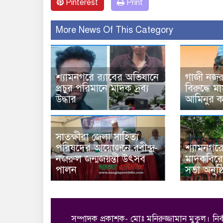
Pinterest
Print
More News Of This Category
শ্যামনগরে র‍্যাবের অভিযানে
গাজী নজ
প্রচুর পরিমানে মাদক দ্রব্য
বিরুদ্ধে 
উদ্ধার
আমিনুর ক
সাতক্ষীরা জেলা সাহিত্য
পরিষদের আয়োজনে রবীন্দ্র-
শ্যামনগর
নজরুল জন্মজয়ন্তী উৎসব
মাদকবিরো
পালন
সভা অনুষ্
সম্পাদক প্রকাশক- মোঃ মনিরুজ্জামান মুকুল। নির্