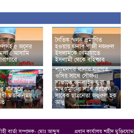
নৈতিক স্খলন প্রমাণিত
রুলসহ ৫ জনের
হওয়ায় জনাব গাজী নজরুল
মামলা : আসামি
ইসলামকে জামায়াতে
ারাগারে
ইসলামী থেকে বহিষ্কার
শ্যামনগর থানার নবাগত
ওসির সাথে সৌজন্য
সাক্ষাতে অনলাইন জুয়া ও
ের খানপুরে
মাদকমুক্তির দাবি করলেন
ধী মতবিনিময়
সাবেক ছাত্রনেতা জহুরুল হক
ঠিত
আপ্পু
বাহী বার্তা সম্পাদক- মোঃ আব্দুস
প্রধান কার্যালয় শহীদ মুক্তিয