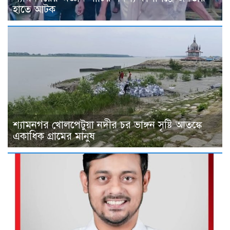
হাতে আটক
শ্যামনগর খোলপেটুয়া নদীর চর ভাঙ্গন সৃষ্টি আতঙ্কে
একাধিক গ্রামের মানুষ