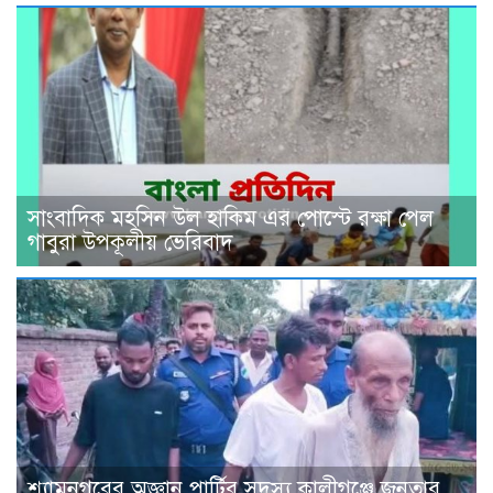
সাংবাদিক মহসিন উল হাকিম এর পোস্টে রক্ষা পেল
গাবুরা উপকূলীয় ভেরিবাদ
শ্যামনগরের অজ্ঞান পার্টির সদস্য কালীগঞ্জে জনতার