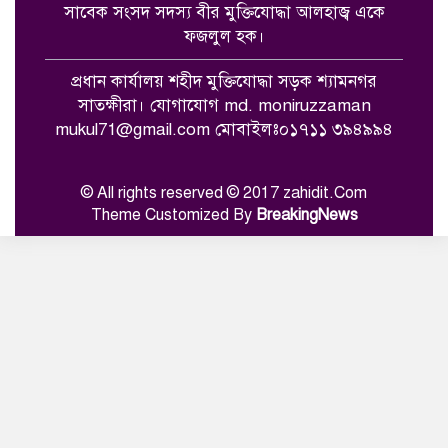
সাতক্ষীরা জেলা সাহিত্য পরিষদের
সাবেক সংসদ সদস্য বীর মুক্তিযোদ্ধা আলহাজ্ব একে
আয়োজনে রবীন্দ্র-নজরুল জন্মজয়ন্তী
ফজলুল হক।
উৎসব পালন
প্রধান কার্যালয় শহীদ মুক্তিযোদ্ধা সড়ক শ্যামনগর
শ্যামনগরের খানপুরে মাদকবিরোধী
সাতক্ষীরা। যোগাযোগ md. moniruzzaman
মতবিনিময় সভা অনুষ্ঠিত
mukul71@gmail.com মোবাইলঃ০১৭১১ ৩৯৪৯৯৪
শ্যামনগর থানার নবাগত ওসির সাথে
© All rights reserved © 2017 zahidit.Com
সৌজন্য সাক্ষাতে অনলাইন জুয়া ও
Theme Customized By
BreakingNews
মাদকমুক্তির দাবি করলেন সাবেক
ছাত্রনেতা জহুরুল হক আপ্পু
সুন্দরবনে আরও ৩ বনদস্যুর আত্মসমর্পণ,
জিম্মি জেলে উদ্ধার
বাগদা চিংড়িতে অপদ্রব্য পুশ: বিশ্ববাজারে
সুনাম ক্ষুণ্ন, ক্ষোভে প্রান্তিক চিংড়ি চাষিরা