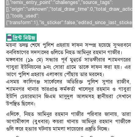
[],"remix_entry_point":"challenges","source_tags":
[],"origin":"unknown","total_draw_time":0,"total_draw_actio
{},"tools_used":
{"transform":1},"is_sticker":false,"edited_since_last_sticker
ময়না তদন্ত শেষে পুলিশ প্রহরায় দাফন সম্পন্ন হয়েছে সুন্দরবনে
বনবিভাগের সদস্যদের গুলিতে নিহত আমিনুর রহমান গাজীর।
‎মঙ্গলবার (১৯ মে) সন্ধ্যার পূর্ব মুহুর্তে সাতক্ষীরার শ্যামনগরের
গাবুরা ইউনিয়নের ৯নং সোরা গ্রামে তাকে দাফন করা হয়। এর
আগে পুলিশ প্রহরায় এলাকায় পৌঁছায় তার মরদেহ।
‎এসময় কালিগঞ্জ সার্কেলের অতিরিক্ত পুলিশ সুপার রাজীব,
শ্যামনগর থানার ভারপ্রাপ্ত কর্মকর্তা খালেদুর রহমান ও গাবুরা
ইউপি চেয়ারম্যান জিএম মাসুদুল আলমসহ স্থানীয়রা সেখানে
উপস্থিত ছিলেন।
এদিকে, নিহত আমিনুর রহমান গাজীর পরিবার জানায়, তারা
আগামীকাল (বুধবার) কয়রা থানায় আমিনুর রহমান গাজীকে
গুলি করে হত্যার ঘটনায় মামলা দায়েরের প্রস্তুতি নিচ্ছে।