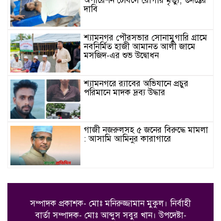
অপারেশন টেবিলে রোগীর মৃত্যু, তদন্তের
দাবি
শ্যামনগর পৌরসভার সোনামুগারি গ্রামে
নবনির্মিত হাজী আমানত আলী জামে
মসজিদ-এর শুভ উদ্বোধন
শ্যামনগরে র‍্যাবের অভিযানে প্রচুর
পরিমানে মাদক দ্রব্য উদ্ধার
গাজী নজরুলসহ ৫ জনের বিরুদ্ধে মামলা
: আসামি আমিনুর কারাগারে
নৈতিক স্খলন প্রমাণিত হওয়ায় জনাব
গাজী নজরুল ইসলামকে জামায়াতে
ইসলামী থেকে বহিষ্কার
সম্পাদক প্রকাশক- মোঃ মনিরুজ্জামান মুকুল। নির্বাহী
বার্তা সম্পাদক- মোঃ আব্দুস সবুর খান।
উপদেষ্টা-