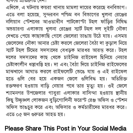
থাকার প্রতিশ্রুতি দেন।
‎এদিকে, এ ঘটনায় কয়রা থানায় মামলা দায়ের করেছে বনবিভাগ।
এতে বলা হয়েছে, সুন্দরবন পশ্চিম বন বিভাগের খুলনা রেঞ্জের
নলিয়ান স্টেশনের আওতাধীন পাটকোস্টা টহল ফাঁড়ির নিষিদ্ধ
অভয়ারণ্য এলাকায় খুলনা রেঞ্জের স্মার্ট টহল দল দুইটি নৌকা
দেখতে পেয়ে কাছাকাছি গেলে জেলেরা ডাঙায় উঠে যায়। এসময়
জেলেদের নৌকা আনার চেষ্টা করলে জেলেরা বৈঠা দা কুড়াল নিয়ে
স্মার্ট টহল টিমের সদস্যদের বেধড়ক মারধর আরম্ভ করে। টহল
দলের সদস্যদের কাছ থেকে চাইনিজ রাইফেল ছিনিয়ে নেয়ার
চেষ্টাকালীন ধস্তাধস্তি হয়। দা এবং বৈঠা দিয়ে চাইনিজ রাইফেলের
মাঝখানে আঘাত করলে রাইফলেটি ভেঙে যায় ও এই রাইফেল
হতে গুলি বের হয়ে একজন জেলে গুলিবিদ্ধ হয়। অতিরিক্ত
রক্তক্ষরণ হওয়ায় বাড়ি নেয়ার পথে তার মৃত্যু হয়। ওই জেলে
শ্যামনগর উপজেলার গাবুরা এলাকার বাসিন্দা হওয়ায় স্থানীয়
কিছু উচ্ছৃঙ্খল লোকজন বুড়িগোলিনী ফরেস্ট রেঞ্জ অফিস ও স্টেশন
অফিস ভাঙচুর করে এবং অফিসার ও কর্মচারীদের মারধর করে।
এতে ০৫ জন গুরুতর আহত হয়।
Please Share This Post in Your Social Media