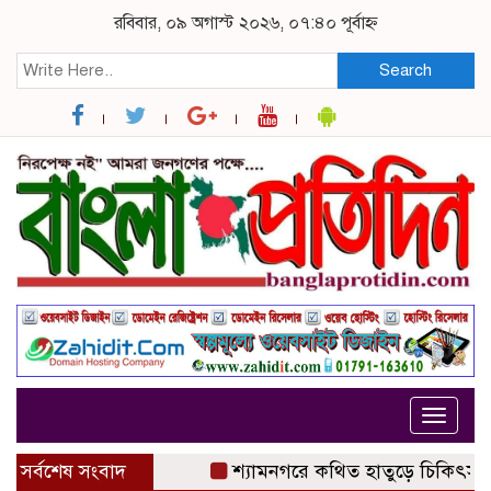
রবিবার, ০৯ অগাস্ট ২০২৬, ০৭:৪০ পূর্বাহ্ন
Search
Toggle
navigat
সর্বশেষ সংবাদ
শ্যামনগরে কথিত হাতুড়ে চিকিৎসকের অপ