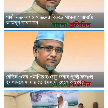
গাজী নজরুলসহ ৫ জনের বিরুদ্ধে মামলা : আসামি
আমিনুর কারাগারে
নৈতিক স্খলন প্রমাণিত হওয়ায় জনাব গাজী নজরুল
ইসলামকে জামায়াতে ইসলামী থেকে বহিষ্কার