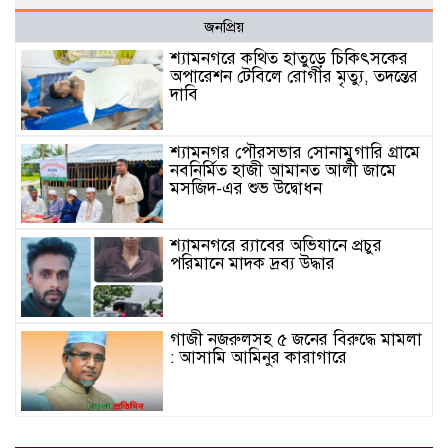
জনপ্রিয়
শ্যামনগরে কথিত হাতুড়ে চিকিৎসকের
অপারেশন টেবিলে রোগীর মৃত্যু, তদন্তের
দাবি
শ্যামনগর পৌরসভার সোনামুগারি গ্রামে
নবনির্মিত হাজী আমানত আলী জামে
মসজিদ-এর শুভ উদ্বোধন
শ্যামনগরে র‍্যাবের অভিযানে প্রচুর
পরিমানে মাদক দ্রব্য উদ্ধার
গাজী নজরুলসহ ৫ জনের বিরুদ্ধে মামলা
: আসামি আমিনুর কারাগারে
নৈতিক স্খলন প্রমাণিত হওয়ায় জনাব