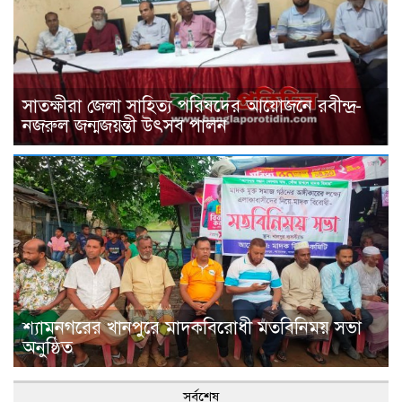
সাতক্ষীরা জেলা সাহিত্য পরিষদের আয়োজনে রবীন্দ্র-
নজরুল জন্মজয়ন্তী উৎসব পালন
শ্যামনগরের খানপুরে মাদকবিরোধী মতবিনিময় সভা
অনুষ্ঠিত
সর্বশেষ