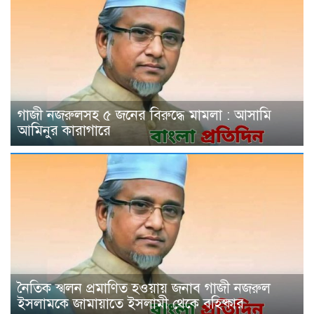
গাজী নজরুলসহ ৫ জনের বিরুদ্ধে মামলা : আসামি
আমিনুর কারাগারে
নৈতিক স্খলন প্রমাণিত হওয়ায় জনাব গাজী নজরুল
ইসলামকে জামায়াতে ইসলামী থেকে বহিষ্কার