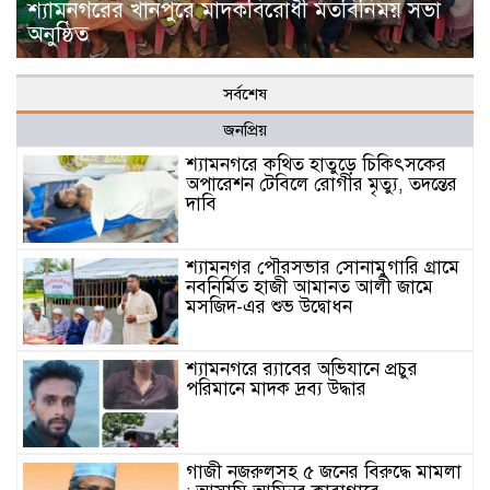
শ্যামনগরের খানপুরে মাদকবিরোধী মতবিনিময় সভা
অনুষ্ঠিত
সর্বশেষ
জনপ্রিয়
শ্যামনগরে কথিত হাতুড়ে চিকিৎসকের
অপারেশন টেবিলে রোগীর মৃত্যু, তদন্তের
দাবি
শ্যামনগর পৌরসভার সোনামুগারি গ্রামে
নবনির্মিত হাজী আমানত আলী জামে
মসজিদ-এর শুভ উদ্বোধন
শ্যামনগরে র‍্যাবের অভিযানে প্রচুর
পরিমানে মাদক দ্রব্য উদ্ধার
গাজী নজরুলসহ ৫ জনের বিরুদ্ধে মামলা