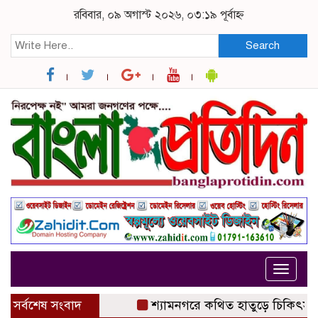
রবিবার, ০৯ অগাস্ট ২০২৬, ০৩:১৯ পূর্বাহ্ন
Search
Toggle
navigat
সর্বশেষ সংবাদ
শ্যামনগরে কথিত হাতুড়ে চিকিৎসকের অপ