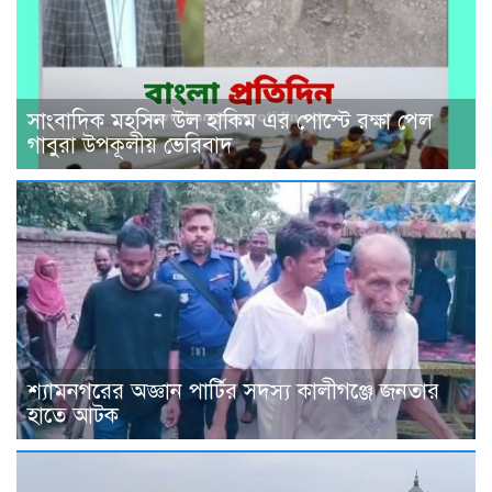
সাংবাদিক মহসিন উল হাকিম এর পোস্টে রক্ষা পেল
গাবুরা উপকূলীয় ভেরিবাদ
শ্যামনগরের অজ্ঞান পার্টির সদস্য কালীগঞ্জে জনতার
হাতে আটক