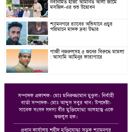
নবনির্মিত হাজী আমানত আলী জামে
মসজিদ-এর শুভ উদ্বোধন
শ্যামনগরে র‍্যাবের অভিযানে প্রচুর
পরিমানে মাদক দ্রব্য উদ্ধার
গাজী নজরুলসহ ৫ জনের বিরুদ্ধে মামলা
: আসামি আমিনুর কারাগারে
নৈতিক স্খলন প্রমাণিত হওয়ায় জনাব
গাজী নজরুল ইসলামকে জামায়াতে
ইসলামী থেকে বহিষ্কার
সম্পাদক প্রকাশক- মোঃ মনিরুজ্জামান মুকুল। নির্বাহী
বার্তা সম্পাদক- মোঃ আব্দুস সবুর খান।
উপদেষ্টা-
সাতক্ষীরা জেলা সাহিত্য পরিষদের
সাবেক সংসদ সদস্য বীর মুক্তিযোদ্ধা আলহাজ্ব একে
আয়োজনে রবীন্দ্র-নজরুল জন্মজয়ন্তী
ফজলুল হক।
উৎসব পালন
প্রধান কার্যালয় শহীদ মুক্তিযোদ্ধা সড়ক শ্যামনগর