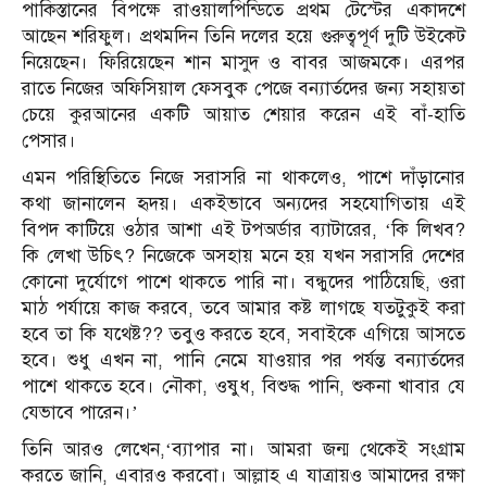
পাকিস্তানের বিপক্ষে রাওয়ালপিন্ডিতে প্রথম টেস্টের একাদশে
আছেন শরিফুল। প্রথমদিন তিনি দলের হয়ে গুরুত্বপূর্ণ দুটি উইকেট
নিয়েছেন। ফিরিয়েছেন শান মাসুদ ও বাবর আজমকে। এরপর
রাতে নিজের অফিসিয়াল ফেসবুক পেজে বন্যার্তদের জন্য সহায়তা
চেয়ে কুরআনের একটি আয়াত শেয়ার করেন এই বাঁ-হাতি
পেসার।
এমন পরিস্থিতিতে নিজে সরাসরি না থাকলেও, পাশে দাঁড়ানোর
কথা জানালেন হৃদয়। একইভাবে অন্যদের সহযোগিতায় এই
বিপদ কাটিয়ে ওঠার আশা এই টপঅর্ডার ব্যাটারের, ‘কি লিখব?
কি লেখা উচিৎ? নিজেকে অসহায় মনে হয় যখন সরাসরি দেশের
কোনো দুর্যোগে পাশে থাকতে পারি না। বন্ধুদের পাঠিয়েছি, ওরা
মাঠ পর্যায়ে কাজ করবে, তবে আমার কষ্ট লাগছে যতটুকুই করা
হবে তা কি যথেষ্ট?? তবুও করতে হবে, সবাইকে এগিয়ে আসতে
হবে। শুধু এখন না, পানি নেমে যাওয়ার পর পর্যন্ত বন্যার্তদের
পাশে থাকতে হবে। নৌকা, ওষুধ, বিশুদ্ধ পানি, শুকনা খাবার যে
যেভাবে পারেন।’
তিনি আরও লেখেন,‘ব্যাপার না। আমরা জন্ম থেকেই সংগ্রাম
করতে জানি, এবারও করবো। আল্লাহ এ যাত্রায়ও আমাদের রক্ষা