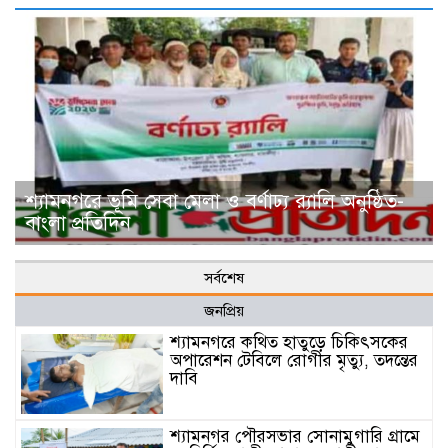
শ্যামনগরে ভূমি সেবা মেলা ও বর্ণাঢ্য র‍্যালি অনুষ্ঠিত-
বাংলা প্রতিদিন
সর্বশেষ
জনপ্রিয়
শ্যামনগরে কথিত হাতুড়ে চিকিৎসকের
অপারেশন টেবিলে রোগীর মৃত্যু, তদন্তের
দাবি
শ্যামনগর পৌরসভার সোনামুগারি গ্রামে