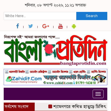
শনিবার, ০৮ অগাস্ট ২০২৬, ১১:২১ অপরাহ্ন
Search
Toggle
navigat
সর্বশেষ সংবাদ
শ্যামনগরে কথিত হাতুড়ে চিকিৎসকের অপার