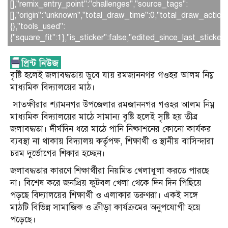
[],"remix_entry_point":"challenges","source_tags":
[],"origin":"unknown","total_draw_time":0,"total_draw_actio
{},"tools_used":
{"square_fit":1},"is_sticker":false,"edited_since_last_sticke
বৃষ্টি হলেই জলাবদ্ধতায় ডুবে যায় রমজাননগর গওহর আলম নিম্ন
মাধ্যমিক বিদ্যালয়ের মাঠ।
সাতক্ষীরার শ্যামনগর উপজেলার রমজাননগর গওহর আলম নিম্ন
মাধ্যমিক বিদ্যালয়ের মাঠে সামান্য বৃষ্টি হলেই সৃষ্টি হয় তীব্র
জলাবদ্ধতা। দীর্ঘদিন ধরে মাঠে পানি নিষ্কাশনের কোনো কার্যকর
ব্যবস্থা না থাকায় বিদ্যালয় কর্তৃপক্ষ, শিক্ষার্থী ও স্থানীয় বাসিন্দারা
চরম দুর্ভোগের শিকার হচ্ছেন।
জলাবদ্ধতার কারণে শিক্ষার্থীরা নিয়মিত খেলাধুলা করতে পারছে
না। বিশেষ করে জনপ্রিয় ফুটবল খেলা থেকে দিন দিন পিছিয়ে
পড়ছে বিদ্যালয়ের শিক্ষার্থী ও এলাকার তরুণরা। একই সঙ্গে
মাঠটি বিভিন্ন সামাজিক ও ক্রীড়া কার্যক্রমের অনুপযোগী হয়ে
পড়েছে।