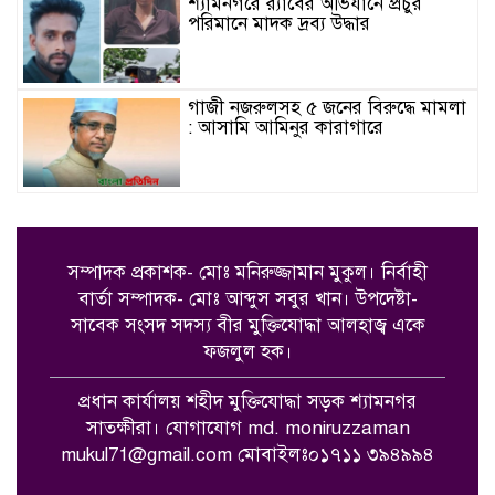
শ্যামনগরে র‍্যাবের অভিযানে প্রচুর
পরিমানে মাদক দ্রব্য উদ্ধার
গাজী নজরুলসহ ৫ জনের বিরুদ্ধে মামলা
: আসামি আমিনুর কারাগারে
নৈতিক স্খলন প্রমাণিত হওয়ায় জনাব
গাজী নজরুল ইসলামকে জামায়াতে
ইসলামী থেকে বহিষ্কার
সম্পাদক প্রকাশক- মোঃ মনিরুজ্জামান মুকুল। নির্বাহী
বার্তা সম্পাদক- মোঃ আব্দুস সবুর খান।
উপদেষ্টা-
সাতক্ষীরা জেলা সাহিত্য পরিষদের
সাবেক সংসদ সদস্য বীর মুক্তিযোদ্ধা আলহাজ্ব একে
আয়োজনে রবীন্দ্র-নজরুল জন্মজয়ন্তী
ফজলুল হক।
উৎসব পালন
প্রধান কার্যালয় শহীদ মুক্তিযোদ্ধা সড়ক শ্যামনগর
শ্যামনগরের খানপুরে মাদকবিরোধী
সাতক্ষীরা। যোগাযোগ md. moniruzzaman
মতবিনিময় সভা অনুষ্ঠিত
mukul71@gmail.com মোবাইলঃ০১৭১১ ৩৯৪৯৯৪