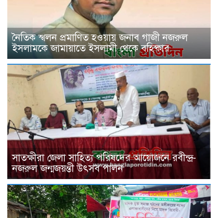
নৈতিক স্খলন প্রমাণিত হওয়ায় জনাব গাজী নজরুল
ইসলামকে জামায়াতে ইসলামী থেকে বহিষ্কার
সাতক্ষীরা জেলা সাহিত্য পরিষদের আয়োজনে রবীন্দ্র-
নজরুল জন্মজয়ন্তী উৎসব পালন