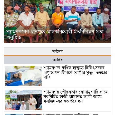
শ্যামনগরের খানপুরে মাদকবিরোধী মতবিনিময় সভা
অনুষ্ঠিত
সর্বশেষ
জনপ্রিয়
শ্যামনগরে কথিত হাতুড়ে চিকিৎসকের
অপারেশন টেবিলে রোগীর মৃত্যু, তদন্তের
দাবি
শ্যামনগর পৌরসভার সোনামুগারি গ্রামে
নবনির্মিত হাজী আমানত আলী জামে
মসজিদ-এর শুভ উদ্বোধন