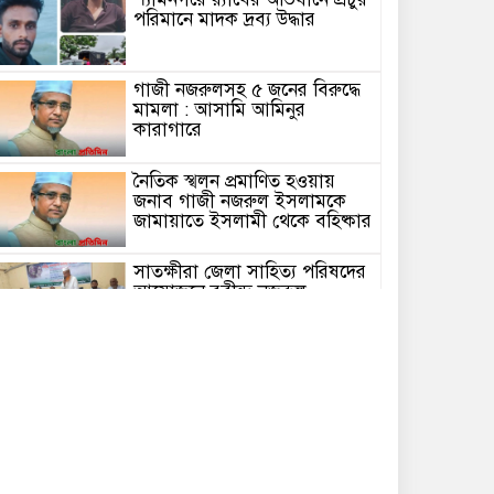
পরিমানে মাদক দ্রব্য উদ্ধার
গাজী নজরুলসহ ৫ জনের বিরুদ্ধে
মামলা : আসামি আমিনুর
কারাগারে
নৈতিক স্খলন প্রমাণিত হওয়ায়
জনাব গাজী নজরুল ইসলামকে
জামায়াতে ইসলামী থেকে বহিষ্কার
সাতক্ষীরা জেলা সাহিত্য পরিষদের
আয়োজনে রবীন্দ্র-নজরুল
জন্মজয়ন্তী উৎসব পালন
শ্যামনগরের খানপুরে
মাদকবিরোধী মতবিনিময় সভা
অনুষ্ঠিত
শ্যামনগর থানার নবাগত ওসির
সাথে সৌজন্য সাক্ষাতে অনলাইন
জুয়া ও মাদকমুক্তির দাবি করলেন