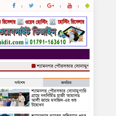
শ্যামনগর পৌরসভার সোনামুগারি গ্রামে নবনির্ম
সর্বশেষ
জনপ্রিয়
শ্যামনগর পৌরসভার সোনামুগারি
গ্রামে নবনির্মিত হাজী আমানত
আলী জামে মসজিদ-এর শুভ
উদ্বোধন
শ্যামনগরে র‍্যাবের অভিযানে প্রচুর