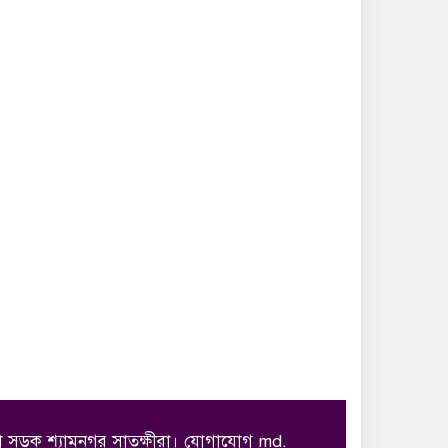
োদ্ধা সড়ক শ্যামনগর সাতক্ষীরা। যোগাযোগ md.