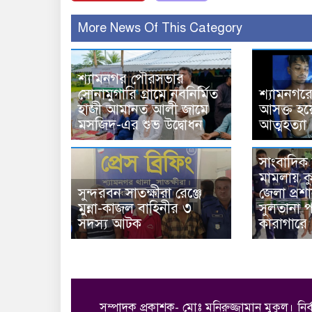
More News Of This Category
শ্যামনগর পৌরসভার
সোনামুগারি গ্রামে নবনির্মিত
শ্যামনগরে
হাজী আমানত আলী জামে
আসক্ত হয়
মসজিদ-এর শুভ উদ্বোধন
আত্মহত্যা
সাংবাদিক 
মামলায় কু
সুন্দরবন সাতক্ষীরা রেঞ্জে
জেলা প্রশ
মুন্না-কাজল বাহিনীর ৩
সুলতানা 
সদস্য আটক
কারাগারে
সম্পাদক প্রকাশক- মোঃ মনিরুজ্জামান মুকুল। নির্