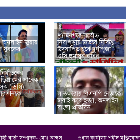
শ্যামনগরে সর্বোচ্চ
 অনলাইন জুয়ায়
নিরাপত্তায় নির্ভয়ে নির্বিঘ্নে
ে যুবকের
উদযাপিত হবে দুর্গাপূজা:
ওসি হুমায়ুন কবির
নির্যাতনের
ড়িগ্রামের সাবেক
াসক (ডিসি)
পারভীনকে
সাতক্ষীরায় বিএনপি নেতাকে
জবাই করে হত্যা, অনলাইন
বাংলা প্রতিদিন
বাহী বার্তা সম্পাদক- মোঃ আব্দুস
প্রধান কার্যালয় শহীদ মুক্তিয