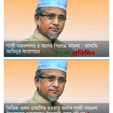
গাজী নজরুলসহ ৫ জনের বিরুদ্ধে মামলা : আসামি
আমিনুর কারাগারে
নৈতিক স্খলন প্রমাণিত হওয়ায় জনাব গাজী নজরুল