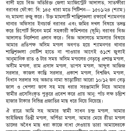
বাদী হয়ে বিজ্ঞ অতিরিক্ত জেলা ম্যাজিস্ট্রেট আদালত, সাতক্ষীরা
বরাবর ফৌ:কা: বি: ১৪৫ ধারা মতে পিটিশন— ১৫০১/২৪ (শ্যাম:)
নং মামলা রুজু করে। উক্ত মামলাটি শান্তিশৃঙ্খলা রক্ষার্থে শ্যামনগর
থানার অফিসার ইনচার্জ বরাবর এবং জমির দখল বিষয়ে তদন্ত
করে রিপোর্ট দিবেন মর্মে সহকারী কমিশনার (ভূমি) বরাবর বিজ্ঞ
আদালত নির্দেশনা প্রদান করে। বিজ্ঞ আদালতে মামলার বিষয়ে
আমার প্রতিপক্ষ অসিম মন্ডল অবগত হয়ে শ্যামনগর থানার
শান্তিশৃঙ্খলা নোটিশ হাতে না পাওয়ার আগেই ৩১শে জুলাই
আনুমানিক রাত ৩ টার সময় অসিম মন্ডলের নেতৃত্বে প্রশান্ত মন্ডল,
অসীম মন্ডল, রাম প্রসাদ মন্ডল, তাপস মন্ডল, আব্দুল আজিজ
সরদার, কাজল কান্তি সরদার, প্রকাশ মন্ডল, বিশ্বজিৎ মন্ডল,
বিধান সরদার সহ অজ্ঞাত নামা ভাড়াটিয়া আরো ১০/১২ জন বেড়
জাল ও খেপলা জাল সহ মাছ ধরার সরঞ্জামাদি নিয়ে আমার
স্বামীর প্রসেসিংকৃত পুকুরে প্রবেশ করে প্রায় আনু: পাঁচ লক্ষ চল্লিশ
হাজার টাকার বিভিন্ন প্রজাতির মাছ ধরে নিয়ে নিয়েছে।
ঐ রাত্রে আমি সহ আমার স্বামী সাধন চন্দ্র মন্ডল, আমার
ভাইজিদ্বয় তিপ্তী মন্ডল, অর্পিতা মন্ডল, আমার মেয়ে রীতা মন্ডল
তাদের অবৈধ মাছ ধরা কাজে বাধা দেওয়ায় তারা আমাদেরকে