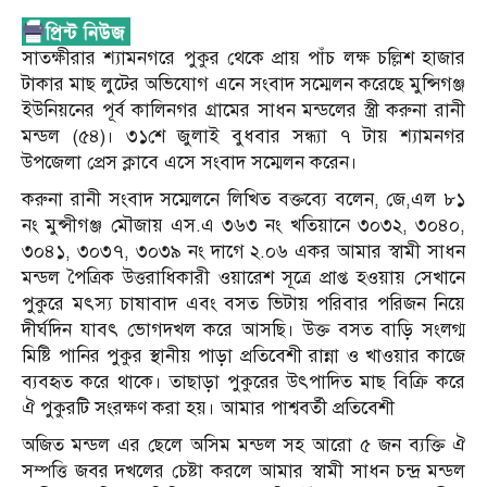
সাতক্ষীরার শ্যামনগরে পুকুর থেকে প্রায় পাঁচ লক্ষ চল্লিশ হাজার
টাকার মাছ লুটের অভিযোগ এনে সংবাদ সম্মেলন করেছে মুন্সিগঞ্জ
ইউনিয়নের পূর্ব কালিনগর গ্রামের সাধন মন্ডলের স্ত্রী করুনা রানী
মন্ডল (৫৪)। ৩১শে জুলাই বুধবার সন্ধ্যা ৭ টায় শ্যামনগর
উপজেলা প্রেস ক্লাবে এসে সংবাদ সম্মেলন করেন।
করুনা রানী সংবাদ সম্মেলনে লিখিত বক্তব্যে বলেন, জে,এল ৮১
নং মুন্সীগঞ্জ মৌজায় এস.এ ৩৬৩ নং খতিয়ানে ৩০৩২, ৩০৪০,
৩০৪১, ৩০৩৭, ৩০৩৯ নং দাগে ২.০৬ একর আমার স্বামী সাধন
মন্ডল পৈত্রিক উত্তরাধিকারী ওয়ারেশ সূত্রে প্রাপ্ত হওয়ায় সেখানে
পুকুরে মৎস্য চাষাবাদ এবং বসত ভিটায় পরিবার পরিজন নিয়ে
দীর্ঘদিন যাবৎ ভোগদখল করে আসছি। উক্ত বসত বাড়ি সংলগ্ম
মিষ্টি পানির পুকুর স্থানীয় পাড়া প্রতিবেশী রান্না ও খাওয়ার কাজে
ব্যবহৃত করে থাকে। তাছাড়া পুকুরের উৎপাদিত মাছ বিক্রি করে
ঐ পুকুরটি সংরক্ষণ করা হয়। আমার পাশ্ববর্তী প্রতিবেশী
অজিত মন্ডল এর ছেলে অসিম মন্ডল সহ আরো ৫ জন ব্যক্তি ঐ
সম্পত্তি জবর দখলের চেষ্টা করলে আমার স্বামী সাধন চন্দ্র মন্ডল