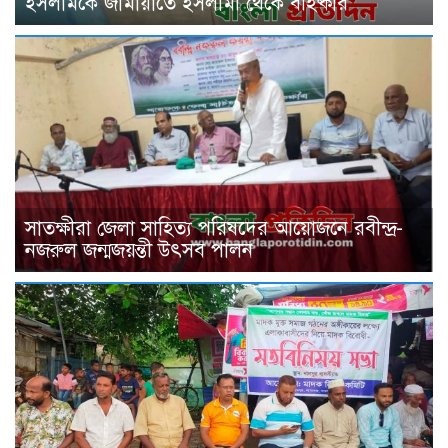
ইসলামকে জামায়াতে ইসলামী থেকে বহিষ্কার
সাতক্ষীরা জেলা সাহিত্য পরিষদের আয়োজনে রবীন্দ্র-
নজরুল জন্মজয়ন্তী উৎসব পালন