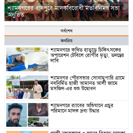
শ্যামনগরের খানপুরে মাদকবিরোধী মতবিনিময় সভা
অনুষ্ঠিত
সর্বশেষ
জনপ্রিয়
শ্যামনগরে কথিত হাতুড়ে চিকিৎসকের
অপারেশন টেবিলে রোগীর মৃত্যু, তদন্তের
দাবি
শ্যামনগর পৌরসভার সোনামুগারি গ্রামে
নবনির্মিত হাজী আমানত আলী জামে
মসজিদ-এর শুভ উদ্বোধন
শ্যামনগরে র‍্যাবের অভিযানে প্রচুর
পরিমানে মাদক দ্রব্য উদ্ধার