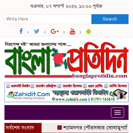
শুক্রবার, ০৭ অগাস্ট ২০২৬, ১০:০০ পূর্বাহ্ন
Search
Toggle
navigat
সর্বশেষ সংবাদ
শ্যামনগর পৌরসভার সোনামুগারি গ্রাম