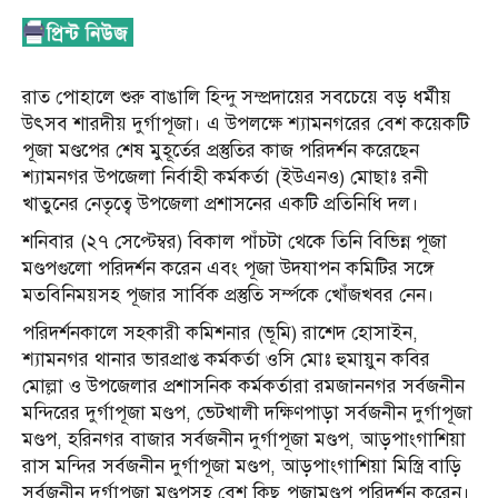
রাত পোহালে শুরু বাঙালি হিন্দু সম্প্রদায়ের সবচেয়ে বড় ধর্মীয়
উৎসব শারদীয় দুর্গাপূজা। এ উপলক্ষে শ্যামনগরের বেশ কয়েকটি
পূজা মণ্ডপের শেষ মুহূর্তের প্রস্তুতির কাজ পরিদর্শন করেছেন
শ্যামনগর উপজেলা নির্বাহী কর্মকর্তা (ইউএনও) মোছাঃ রনী
খাতুনের নেতৃত্বে উপজেলা প্রশাসনের একটি প্রতিনিধি দল।
শনিবার (২৭ সেপ্টেম্বর) বিকাল পাঁচটা থেকে তিনি বিভিন্ন পূজা
মণ্ডপগুলো পরিদর্শন করেন এবং পূজা উদযাপন কমিটির সঙ্গে
মতবিনিময়সহ পূজার সার্বিক প্রস্তুতি সর্ম্পকে খোঁজখবর নেন।
পরিদর্শনকালে সহকারী কমিশনার (ভূমি) রাশেদ হোসাইন,
শ্যামনগর থানার ভারপ্রাপ্ত কর্মকর্তা ওসি মোঃ হুমায়ুন কবির
মোল্লা ও উপজেলার প্রশাসনিক কর্মকর্তারা রমজাননগর সর্বজনীন
মন্দিরের দুর্গাপূজা মণ্ডপ, ভেটখালী দক্ষিণপাড়া সর্বজনীন দুর্গাপূজা
মণ্ডপ, হরিনগর বাজার সর্বজনীন‎ দুর্গাপূজা মণ্ডপ, আড়পাংগাশিয়া
রাস মন্দির সর্বজনীন দুর্গাপূজা মণ্ডপ, আড়পাংগাশিয়া মিস্ত্রি বাড়ি
সর্বজনীন দুর্গাপূজা মণ্ডপসহ বেশ কিছু পূজামণ্ডপ পরিদর্শন করেন।