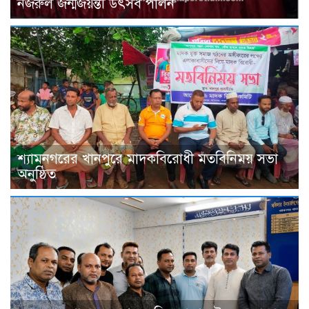
নজরুল জন্মজয়ন্তী উৎসব পালন
শ্যামনগরের খানপুরে মাদকবিরোধী মতবিনিময় সভা
অনুষ্ঠিত