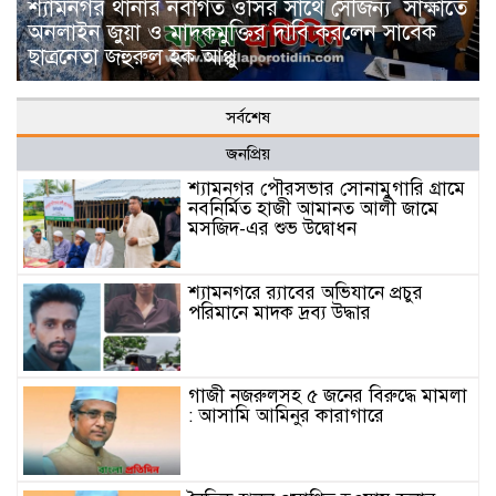
শ্যামনগর থানার নবাগত ওসির সাথে সৌজন্য সাক্ষাতে
অনলাইন জুয়া ও মাদকমুক্তির দাবি করলেন সাবেক
ছাত্রনেতা জহুরুল হক আপ্পু
সর্বশেষ
জনপ্রিয়
শ্যামনগর পৌরসভার সোনামুগারি গ্রামে
নবনির্মিত হাজী আমানত আলী জামে
মসজিদ-এর শুভ উদ্বোধন
শ্যামনগরে র‍্যাবের অভিযানে প্রচুর
পরিমানে মাদক দ্রব্য উদ্ধার
গাজী নজরুলসহ ৫ জনের বিরুদ্ধে মামলা
: আসামি আমিনুর কারাগারে