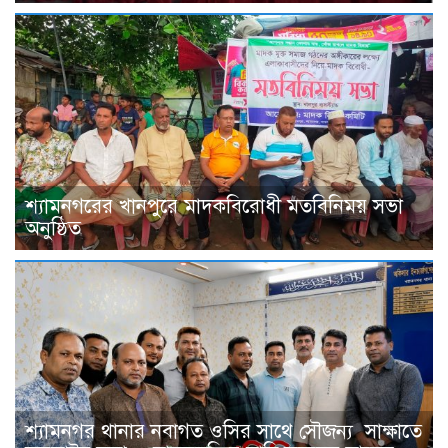
শ্যামনগরের খানপুরে মাদকবিরোধী মতবিনিময় সভা
অনুষ্ঠিত
শ্যামনগর থানার নবাগত ওসির সাথে সৌজন্য সাক্ষাতে