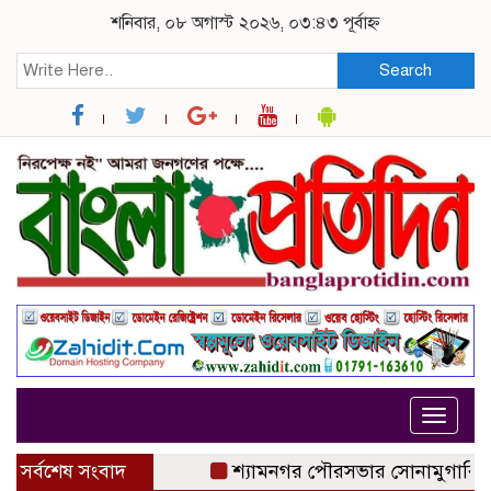
শনিবার, ০৮ অগাস্ট ২০২৬, ০৩:৪৩ পূর্বাহ্ন
Search
Toggle
navigat
সর্বশেষ সংবাদ
শ্যামনগর পৌরসভার সোনামুগারি গ্রামে