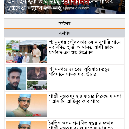
অনলাইন জুয়া ও মাদকমুক্তির দাবি করলেন সাবেক
ছাত্রনেতা জহুরুল হক আপ্পু
সর্বশেষ
জনপ্রিয়
শ্যামনগর পৌরসভার সোনামুগারি গ্রামে
নবনির্মিত হাজী আমানত আলী জামে
মসজিদ-এর শুভ উদ্বোধন
শ্যামনগরে র‍্যাবের অভিযানে প্রচুর
পরিমানে মাদক দ্রব্য উদ্ধার
গাজী নজরুলসহ ৫ জনের বিরুদ্ধে মামলা
: আসামি আমিনুর কারাগারে
নৈতিক স্খলন প্রমাণিত হওয়ায় জনাব
গাজী নজরুল ইসলামকে জামায়াতে