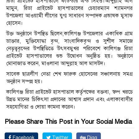
রিডা প্রাইভেট হাসপাতালে ফাউন্ডার এন্ড সিইও।আব্দুল্লাহ আল
মামুন, রিডা প্রাইভেট হাসপাতালের চেয়ারম্যান শ্যামনগর
উপজেলা আওয়ামী লীগের যুগ্ম সাধারণ সম্পাদক প্রভাষক মুসাফ
হোসেন।
উক্ত অনুষ্ঠানে উপস্থিত ছিলেন,কালিগঞ্জ উপজেলার একাধিক গ্রাম
ডাক্তার, মুক্তিযোদ্ধা বৃন্দ, সাংবাদিকবৃন্দ ও সুশীল সমাজে
নেতৃত্ববৃন্দের উপস্থিতিতে উৎসবমুখর পরিবেশে কালিগঞ্জ রিডা
প্রাইভেট হাসপাতালের শুভ উদ্বোধন অনুষ্ঠিত হয়। অনুষ্ঠানে
মোনাজাত করেন, মাওলানা আব্দুল্লাহ আল মাসউদ।
সাবেক ছাত্রলীগ নেতা শেখ ফারুক হোসেনের সঞ্চালনায় সমগ্র
অনুষ্ঠান সম্পন্ন হয়।
কালিগঞ্জ রিডা প্রাইভেট হাসপাতাল কর্তৃপক্ষের বক্তব্য, স্বল্প খরচে
উন্নত মানের চিকিৎসা প্রদানের আশ্বাস প্রদান এবং এলাকাবাসীর
সহযোগিতা ও দোয়া কামনা করেন।
Please Share This Post in Your Social Media
Facebook
Twitter
Digg