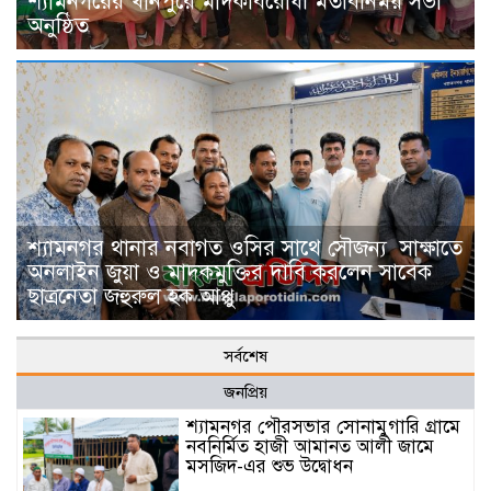
শ্যামনগরের খানপুরে মাদকবিরোধী মতবিনিময় সভা
অনুষ্ঠিত
শ্যামনগর থানার নবাগত ওসির সাথে সৌজন্য সাক্ষাতে
অনলাইন জুয়া ও মাদকমুক্তির দাবি করলেন সাবেক
ছাত্রনেতা জহুরুল হক আপ্পু
সর্বশেষ
জনপ্রিয়
শ্যামনগর পৌরসভার সোনামুগারি গ্রামে
নবনির্মিত হাজী আমানত আলী জামে
মসজিদ-এর শুভ উদ্বোধন