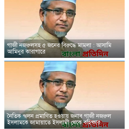
গাজী নজরুলসহ ৫ জনের বিরুদ্ধে মামলা : আসামি
আমিনুর কারাগারে
নৈতিক স্খলন প্রমাণিত হওয়ায় জনাব গাজী নজরুল
ইসলামকে জামায়াতে ইসলামী থেকে বহিষ্কার