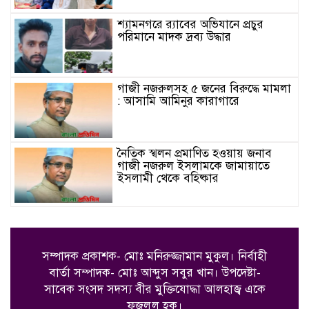
শ্যামনগরে র‍্যাবের অভিযানে প্রচুর
পরিমানে মাদক দ্রব্য উদ্ধার
গাজী নজরুলসহ ৫ জনের বিরুদ্ধে মামলা
: আসামি আমিনুর কারাগারে
নৈতিক স্খলন প্রমাণিত হওয়ায় জনাব
গাজী নজরুল ইসলামকে জামায়াতে
ইসলামী থেকে বহিষ্কার
সাতক্ষীরা জেলা সাহিত্য পরিষদের
আয়োজনে রবীন্দ্র-নজরুল জন্মজয়ন্তী
উৎসব পালন
সম্পাদক প্রকাশক- মোঃ মনিরুজ্জামান মুকুল। নির্বাহী
বার্তা সম্পাদক- মোঃ আব্দুস সবুর খান।
উপদেষ্টা-
শ্যামনগরের খানপুরে মাদকবিরোধী
সাবেক সংসদ সদস্য বীর মুক্তিযোদ্ধা আলহাজ্ব একে
মতবিনিময় সভা অনুষ্ঠিত
ফজলুল হক।