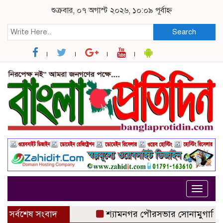
শুক্রবার, ০৭ অগাস্ট ২০২৬, ১০:০৯ পূর্বাহ্ন
Search
Toggle
navigat
সর্বশেষ সংবাদ
শ্যামনগর পৌরসভার সোনামুগারি গ্রাম